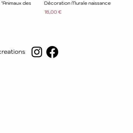
 "Animaux des
Décoration Murale naissance
Prix
18,00 €
creations