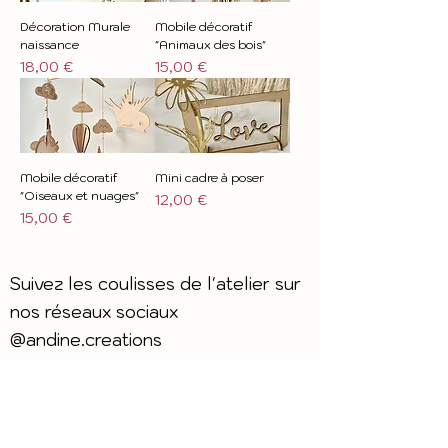
Décoration Murale
Mobile décoratif
naissance
"Animaux des bois"
Prix
Prix
18,00 €
15,00 €
Mobile décoratif
Mini cadre à poser
"Oiseaux et nuages"
Prix
12,00 €
Prix
15,00 €
Suivez les coulisses de l'atelier sur
nos réseaux sociaux
@andine.creations