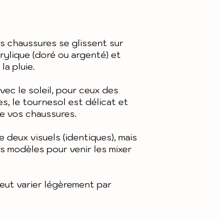
Pour plus de 
de quelques m
générales de
nos condition
design du mod
et notre polit
etc..)
es chaussures se glissent sur
crylique (doré ou argenté) et
Matière : Acr
la pluie.
vec le soleil, pour ceux des
s, le tournesol est délicat et
se vos chaussures.
e deux visuels (identiques), mais
rs modèles pour venir les mixer
peut varier légèrement par