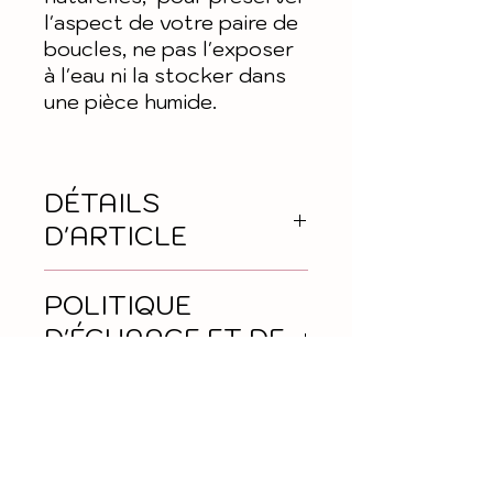
l'aspect de votre paire de
boucles, ne pas l'exposer
à l'eau ni la stocker dans
une pièce humide.
DÉTAILS
D'ARTICLE
Hauteur "apprêt"
POLITIQUE
compris : 5,7 cm
D'ÉCHANGE ET DE
Largeur : 3,4cm
REMBOURSEMENT
Matière : Bois
Retour et
INFO DE
remboursement selon
LIVRAISON
délai de rétraction des