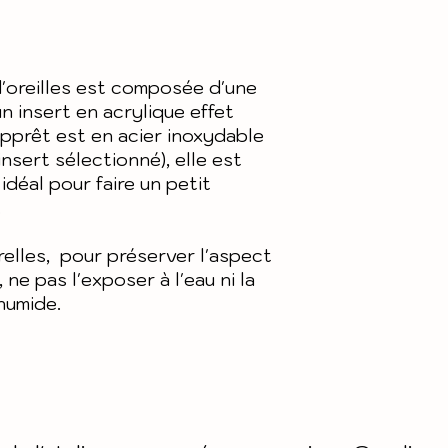
personnalisés 
Livraison en 
échangés
en lettre suiv
Voir détails 
Pour plus de 
'oreilles est composée d'une
générales de
nos condition
n insert en acrylique effet
et notre polit
apprêt est en acier inoxydable
insert sélectionné), elle est
 idéal pour faire un petit
.
urelles, pour préserver l'aspect
ne pas l'exposer à l'eau ni la
humide.