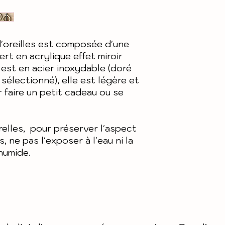
personnalisés 
Livraison en 
échangés
en lettre suiv
Voir détails 
Pour plus de 
'oreilles est composée d'une
générales de
nos condition
ert en acrylique effet miroir
et notre polit
 est en acier inoxydable (doré
 sélectionné), elle est légère et
r faire un petit cadeau ou se
urelles, pour préserver l'aspect
, ne pas l'exposer à l'eau ni la
humide.