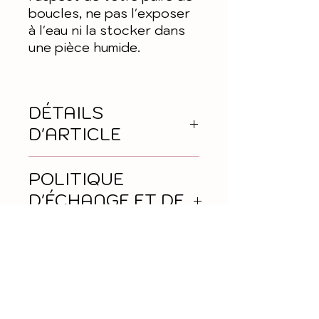
boucles, ne pas l'exposer
à l'eau ni la stocker dans
une pièce humide.
DÉTAILS
D'ARTICLE
Hauteur "apprêt"
POLITIQUE
compris : 4,3 cm
D'ÉCHANGE ET DE
Largeur : 2,6 cm
REMBOURSEMENT
Matière : Bois
Retour et
INFO DE
remboursement selon
LIVRAISON
délai de rétraction des
14 jours.