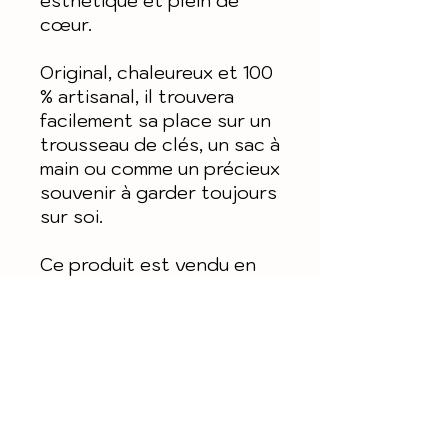
esthétique et plein de
cœur.
Original, chaleureux et 100
% artisanal, il trouvera
facilement sa place sur un
trousseau de clés, un sac à
main ou comme un précieux
souvenir à garder toujours
sur soi.
Ce produit est vendu en
complément du porte clé
initial, il n'est pas fourni
avec l'attache porte-clé
mais uniquement avec un
anneau de soutien en
acier.