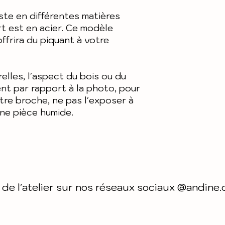
Pour plus de 
générales de
nos condition
te en différentes matières
rt est en acier. Ce modèle
et notre polit
ffrira du piquant à votre
relles, l'aspect du bois ou du
ent par rapport à la photo, pour
tre broche, ne pas l'exposer à
une pièce humide.
 de l'atelier sur nos réseaux sociaux @andine.