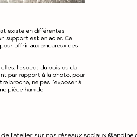
Pour plus de 
générales de
nos condition
et notre polit
t existe en différentes
son support est en acier. Ce
 pour offrir aux amoureux des
relles, l'aspect du bois ou du
ent par rapport à la photo, pour
tre broche, ne pas l'exposer à
une pièce humide.
 de l'atelier sur nos réseaux sociaux @andine.