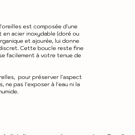
personnalisés 
Livraison en 
échangés
en lettre suiv
Voir détails 
Pour plus de 
'oreilles est composée d'une
générales de
nos condition
t en acier inoxydable (doré ou
et notre polit
rganique et ajourée, lui donne
discret. Cette boucle reste fine
ise facilement à votre tenue de
urelles, pour préserver l'aspect
, ne pas l'exposer à l'eau ni la
humide.