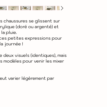
Pour plus de 
de quelques m
générales de
nos condition
design du mod
et notre polit
etc..)
es chaussures se glissent sur
crylique (doré ou argenté) et
Matière : Acr
la pluie.
 ces petites expressions pour
la journée !
e deux visuels (identiques), mais
rs modèles pour venir les mixer
peut varier légèrement par