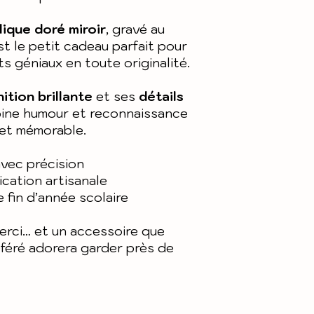
Epaisseur : en
lique doré miroir
, gravé au
est le petit cadeau parfait pour
s géniaux en toute originalité.
nition brillante
et ses
détails
mbine humour et reconnaissance
 et mémorable.
avec précision
ication artisanale
 fin d’année scolaire
erci… et un accessoire que
éré adorera garder près de