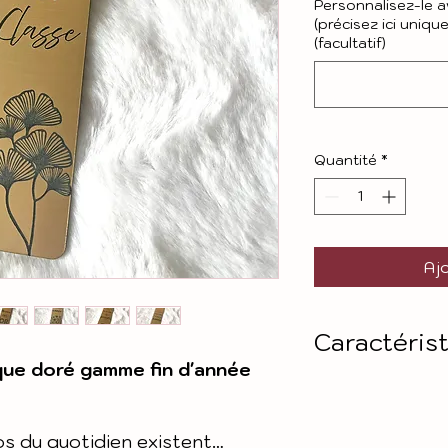
Personnalisez-le av
(précisez ici uniqu
(facultatif)
Quantité
*
Ajo
Caractéris
ue doré gamme fin d'année
Matière : Acr
Taille : envir
os du quotidien existent…