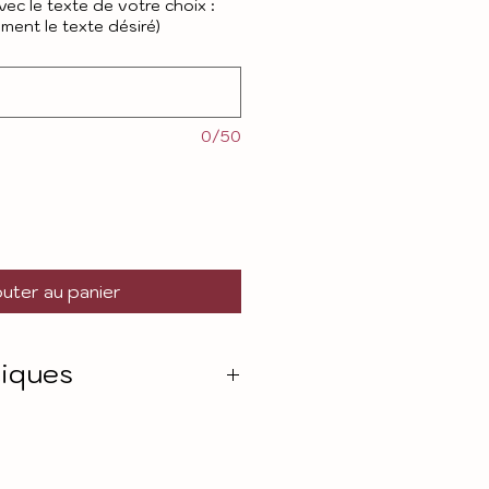
ec le texte de votre choix :
ement le texte désiré)
0/50
uter au panier
tiques
ylique doré
on 3,9 cm sur 15 cm