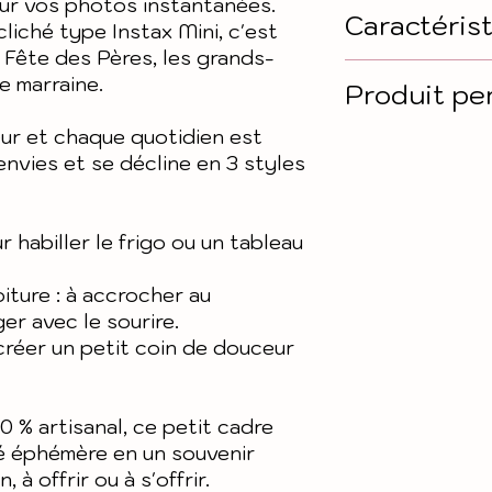
our vos photos instantanées.
Caractéris
cliché type Instax Mini, c'est
a Fête des Pères, les grands-
Matière : boi
e marraine.
Produit pe
Taille extérie
ur et chaque quotidien est
sur 9,4 cm d
Conformément 
 envies et se décline en 3 styles
Epaisseur : e
tout produit 
Taille intérie
être retourné
mini soit 5,4 
 habiller le frigo ou un tableau
vérifier les i
(orthographe,
iture : à accrocher au
avant validat
er avec le sourire.
commande.
créer un petit coin de douceur
00 % artisanal, ce petit cadre
é éphémère en un souvenir
 à offrir ou à s'offrir.