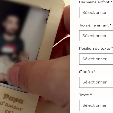
Deuxième enfant
*
Sélectionner
Troisième enfant
*
Sélectionner
Position du texte
*
Sélectionner
Modèle
*
Sélectionner
Texte
*
Sélectionner