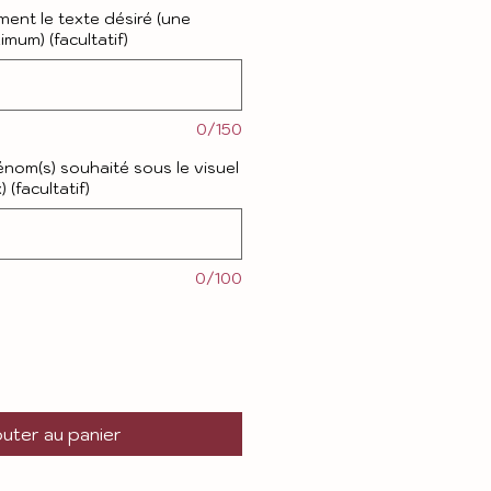
ment le texte désiré (une
mum) (facultatif)
0/150
prénom(s) souhaité sous le visuel
 (facultatif)
0/100
uter au panier