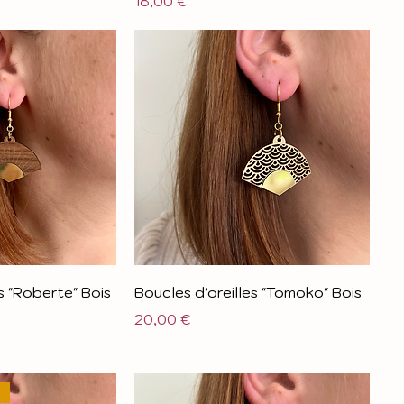
Prix
18,00 €
s "Roberte" Bois
Boucles d'oreilles "Tomoko" Bois
Prix
20,00 €