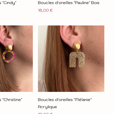
s "Cindy"
Boucles d'oreilles "Pauline" Bois
Prix
18,00 €
 "Christine"
Boucles d'oreilles "Mélanie"
Acrylique