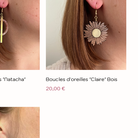
s "Natacha"
Boucles d'oreilles "Claire" Bois
Prix
20,00 €