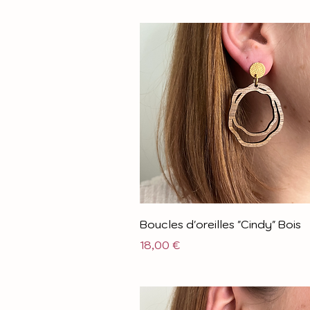
Boucles d'oreilles "Cindy" Bois
Prix
18,00 €