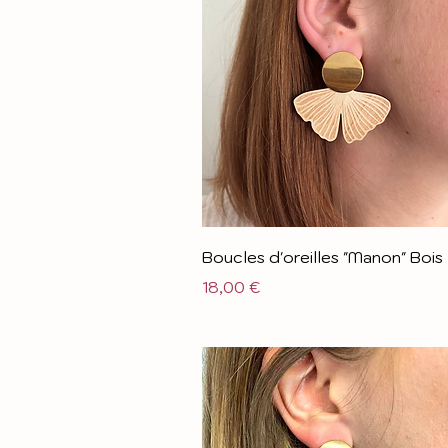
Boucles d'oreilles "Manon" Bois
Prix
18,00 €