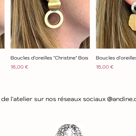
Boucles d'oreilles "Christine" Bois
Boucles d'oreille
Prix
Prix
18,00 €
18,00 €
 de l'atelier sur nos réseaux sociaux @andine.