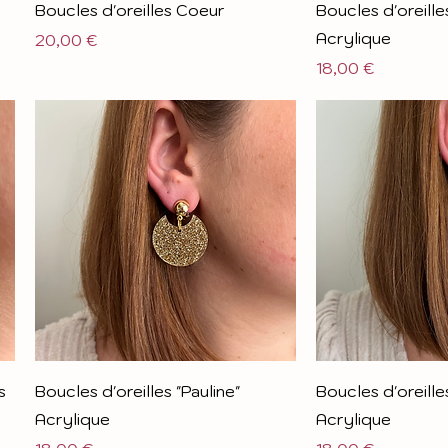
Boucles d'oreilles Coeur
Boucles d'oreille
Acrylique
Prix
20,00 €
Prix
18,00 €
s
Boucles d'oreilles "Pauline"
Boucles d'oreilles
Acrylique
Acrylique