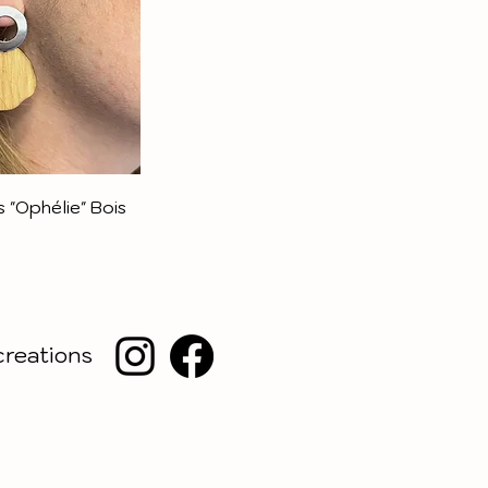
s "Ophélie" Bois
creations