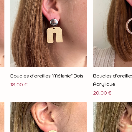
Boucles d'oreilles "Mélanie" Bois
Boucles d'oreille
Acrylique
Prix
18,00 €
Prix
20,00 €