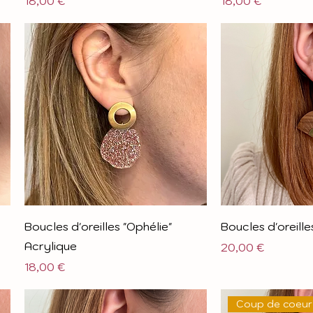
Prix
Prix
18,00 €
18,00 €
Boucles d'oreilles "Ophélie"
Boucles d'oreille
Acrylique
Prix
20,00 €
Prix
18,00 €
Coup de coeur