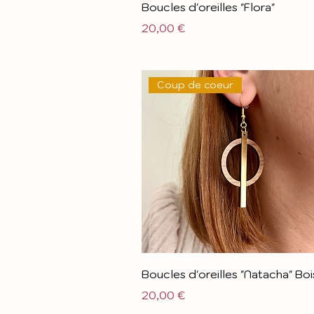
Boucles d'oreilles "Flora"
Prix
20,00 €
Coup de coeur
Boucles d'oreilles "Natacha" Boi
Prix
20,00 €